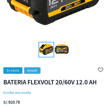
En stock
Dewalt
Añadi
a
la
BATERIA FLEXVOLT 20/60V 12.0 AH
lista
de
Escribir una reseña
dese
S/.920.78