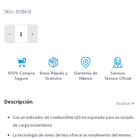
SKU:
DCB612
Cantidad:
Disminuir la cantidad de BATERIA FLEXVOLT 20/60V 12.
Aumentar la cantidad de BATERIA FLEXVOLT 2
100% Compra
Envío Rápido y
Garantía de
Servicio
Segura
Gratuito
Fábrica
Técnico Oficial
Descripción
Ocultar
Con un indicador de combustible LED incorporado para un estado
de carga instantáneo
La tecnología de iones de litio ofrece un rendimiento del mismo