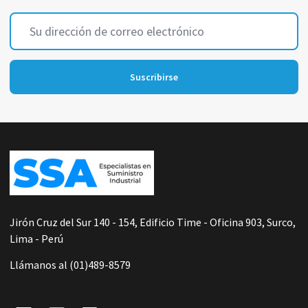
Dirección
de
correo
electrónico
Suscribirse
Footer
Start
Jirón Cruz del Sur 140 - 154, Edificio Time - Oficina 903, Surco,
Lima - Perú
Llámanos al (01)489-8579