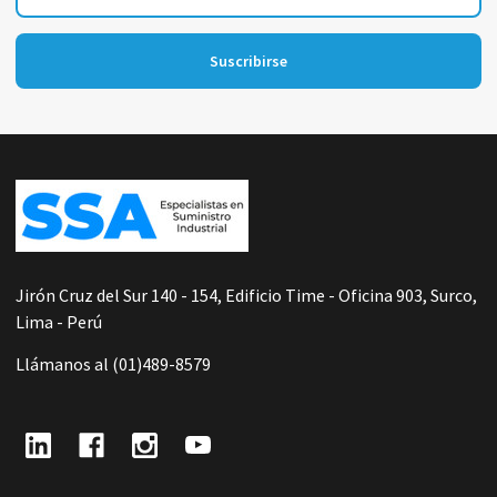
de
correo
electrónico
Suscribirse
Footer
Start
Jirón Cruz del Sur 140 - 154, Edificio Time - Oficina 903, Surco,
Lima - Perú
Llámanos al (01)489-8579