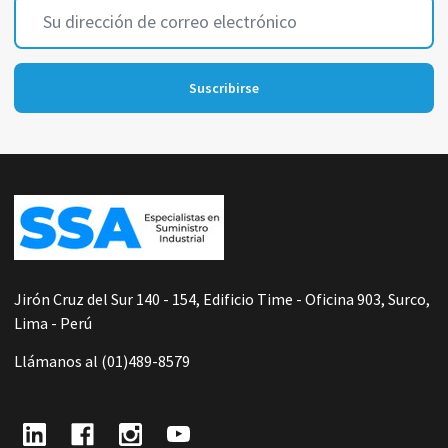
Dirección
de
correo
electrónico
Suscribirse
Footer
Start
Jirón Cruz del Sur 140 - 154, Edificio Time - Oficina 903, Surco,
Lima - Perú
Llámanos al (01)489-8579