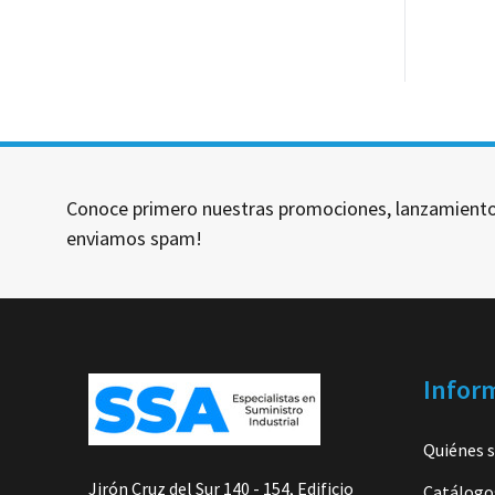
Conoce primero nuestras promociones, lanzamiento
enviamos spam!
Footer
Infor
Start
Quiénes 
Jirón Cruz del Sur 140 - 154, Edificio
Catálogo