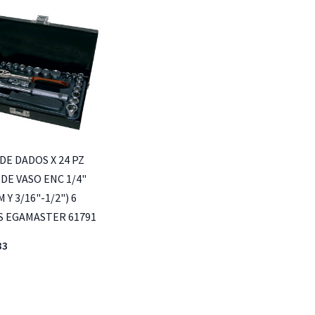
DE DADOS X 24 PZ
 DE VASO ENC 1/4"
 Y 3/16"-1/2") 6
 EGAMASTER 61791
33