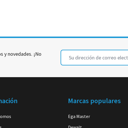
Dirección
s y novedades. ¡No
de
correo
electrónico
mación
Marcas populares
somos
Ega Master
s
Dewalt