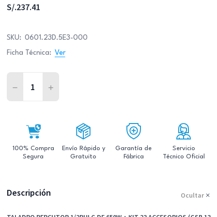
S/.237.41
SKU:
0601.23D.5E3-000
Ficha Técnica:
Ver
Cantidad:
Disminuir la cantidad de Taladro Percutor 1/2'' de 650
Aumentar la cantidad de Taladro Percutor 1/2
100% Compra
Envío Rápido y
Garantía de
Servicio
Segura
Gratuito
Fábrica
Técnico Oficial
Descripción
Ocultar