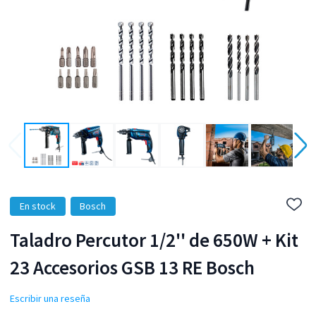
En stock
Bosch
Añadi
a
la
Taladro Percutor 1/2'' de 650W + Kit
lista
de
23 Accesorios GSB 13 RE Bosch
dese
Escribir una reseña