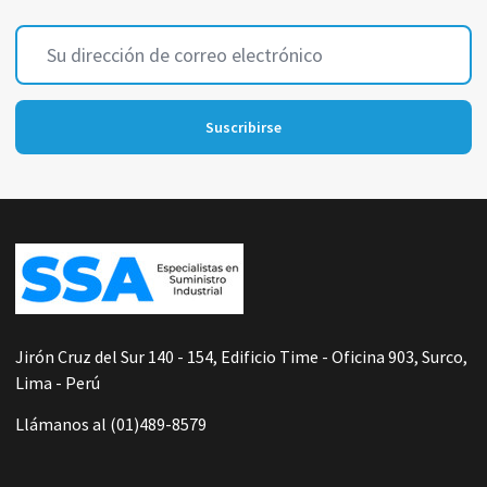
Dirección
de
correo
electrónico
Suscribirse
Footer
Start
Jirón Cruz del Sur 140 - 154, Edificio Time - Oficina 903, Surco,
Lima - Perú
Llámanos al (01)489-8579